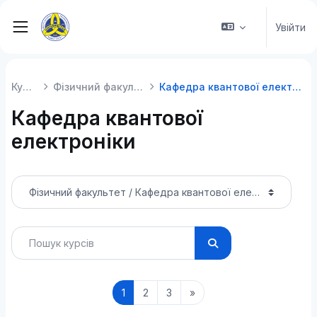
Перейти до головного вмісту
Увійти
Бокова панель
Курси
Фізичний факультет
Кафедра квантової електроніки
Кафедра квантової
електроніки
Категорії курсів
Пошук курсів
Пошук курсів
Сторінка 1
Сторінка 2
Сторінка 3
Наступна сторінка
1
2
3
»