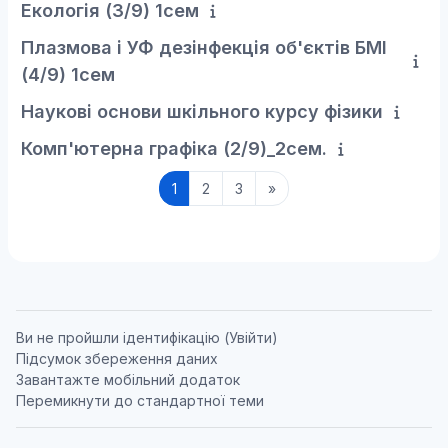
Екологія (3/9) 1сем
Плазмова і УФ дезінфекція об'єктів БМІ
(4/9) 1сем
Наукові основи шкільного курсу фізики
Комп'ютерна графіка (2/9)_2сем.
Сторінка 1
Сторінка 2
Сторінка 3
Наступна сторінка
1
2
3
»
Ви не пройшли ідентифікацію (
Увійти
)
Підсумок збереження даних
Завантажте мобільний додаток
Перемикнути до стандартної теми