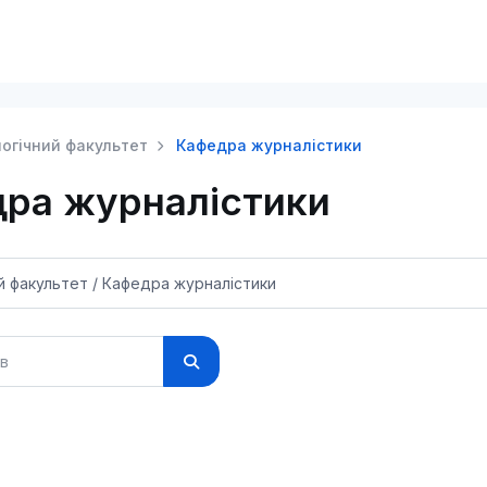
огічний факультет
Кафедра журналістики
ра журналістики
в
Пошук курсів