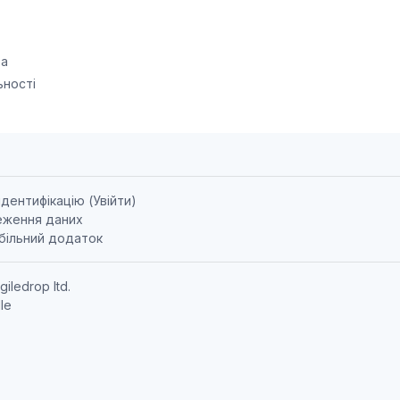
ра
ьності
ідентифікацію (
Увійти
)
еження даних
більний додаток
giledrop ltd.
le