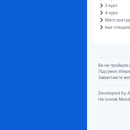
3 курс
4 курс
Магістрату
Інші спеціал
Ви не пройшли 
Підсумок збер
Завантажте мо
Developed by
A
На основі
Mood