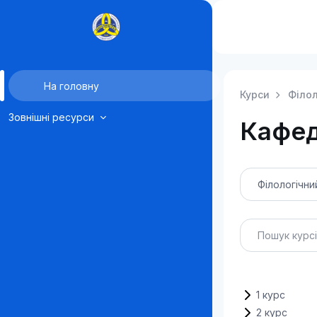
Перейти до головного вмісту
На головну
Курси
Філол
Зовнішні ресурси
Кафед
Категорії курсі
Пошук курсів
1 курс
2 курс