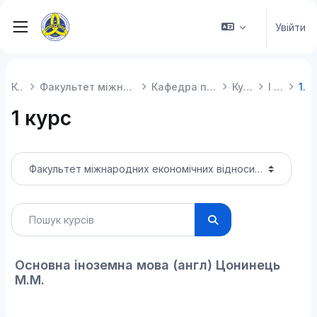
Перейти до головного вмісту
Увійти
Бокова панель
Курси
Факультет міжнародних економічних відносин
Кафедра прикладної лінгвістики
Курси на ПЛ
І семестр
1 курс
1 курс
Категорії курсів
Пошук курсів
Пошук курсів
Основна іноземна мова (англ) Цонинець
М.М.