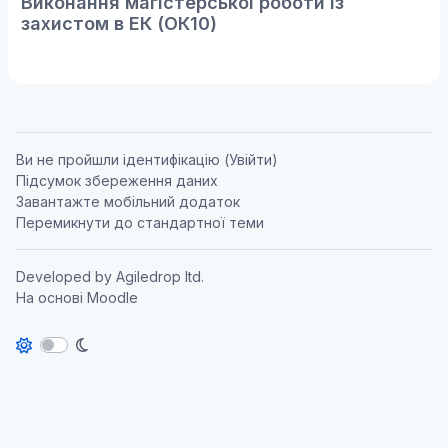
Виконання магістерської роботи із
захистом в ЕК (ОК10)
Ви не пройшли ідентифікацію (
Увійти
)
Підсумок збереження даних
Завантажте мобільний додаток
Перемикнути до стандартної теми
Developed by
Agiledrop ltd.
На основі
Moodle