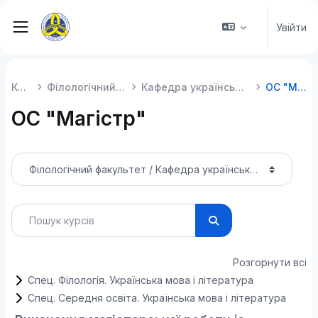
Перейти до головного вмісту
Увійти
Бокова панель
Курси
Філологічний факультет
Кафедра української літератури
ОС "Магістр"
ОС "Магістр"
Категорії курсів
Пошук курсів
Пошук курсів
Розгорнути всі
Спец. Філологія. Українська мова і література
Спец. Середня освіта. Українська мова і література