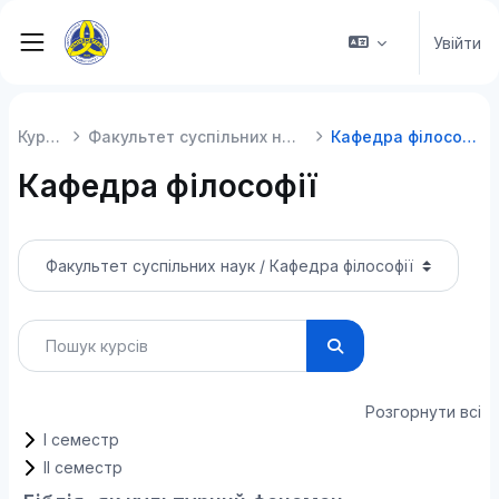
Перейти до головного вмісту
Увійти
Бокова панель
Курси
Факультет суспільних наук
Кафедра філософії
Кафедра філософії
Категорії курсів
Пошук курсів
Пошук курсів
Розгорнути всі
І семестр
ІІ семестр