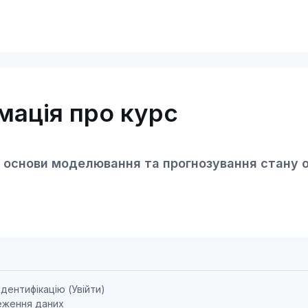
мація про курс
 основи моделювання та прогнозування стану об'
ідентифікацію (
Увійти
)
еження даних