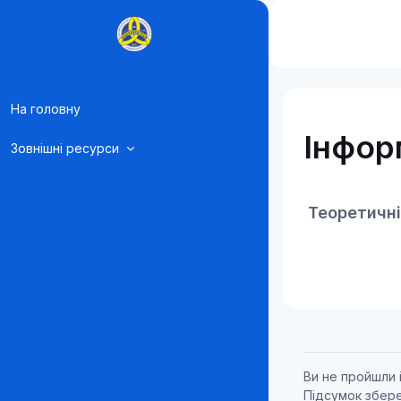
Перейти до головного вмісту
На головну
Інфор
Зовнішні ресурси
Теоретичні
Ви не пройшли 
Підсумок збер