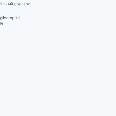
більний додаток
giledrop ltd.
le