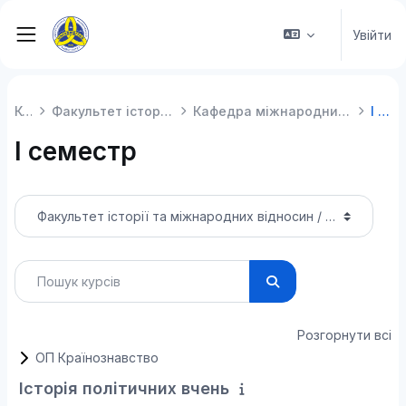
Перейти до головного вмісту
Увійти
Бокова панель
Курси
Факультет історії та міжнародних відносин
Кафедра міжнародних студій та суспільних комунікацій
I семестр
I семестр
Категорії курсів
Пошук курсів
Пошук курсів
Розгорнути всі
ОП Країнознавство
Історія політичних вчень