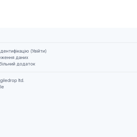
ідентифікацію (
Увійти
)
еження даних
більний додаток
giledrop ltd.
le