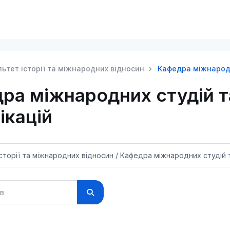
ьтет історії та міжнародних відносин
Кафедра міжнародн
ра міжнародних студій т
ікацій
в
Пошук курсів