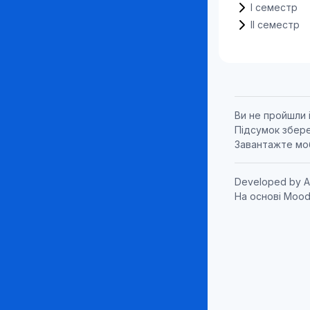
I семестр
II семестр
Ви не пройшли 
Підсумок збер
Завантажте мо
Developed by
A
На основі
Mood