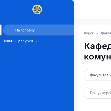
Перейти до головного вмісту
На головну
Курси
Факул
Зовнішні ресурси
Кафед
комун
Категорії курсі
Пошук курсів